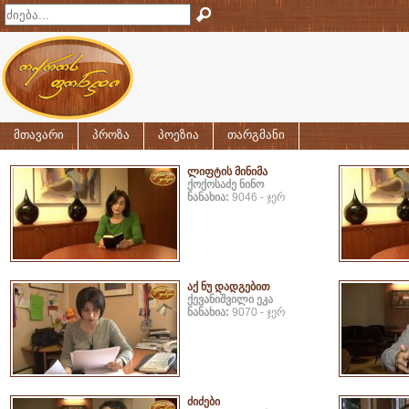
მთავარი
პროზა
პოეზია
თარგმანი
ლიფტის მინიმა
ქოქოსაძე ნინო
ნანახია:
9046 - ჯერ
აქ ნუ დადგებით
ქევანიშვილი ეკა
ნანახია:
9070 - ჯერ
ძიძები