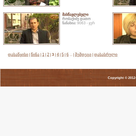
მასწავლებელი
რობაქიძე დათო
ნანახია:
9063 - ჯერ
დასაწყისი
წინა
1
2
4
5
6
შემდეგი
დასასრული
|
|
|
|
3
|
|
|
... |
|
Copyright © 201