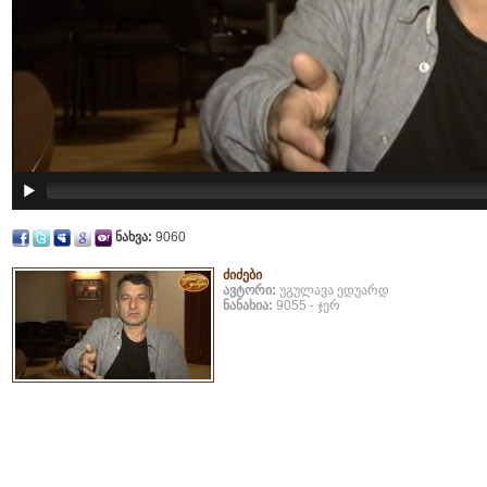
ნახვა:
9060
ძიძები
ავტორი:
უგულავა ედუარდ
ნანახია:
9055 - ჯერ