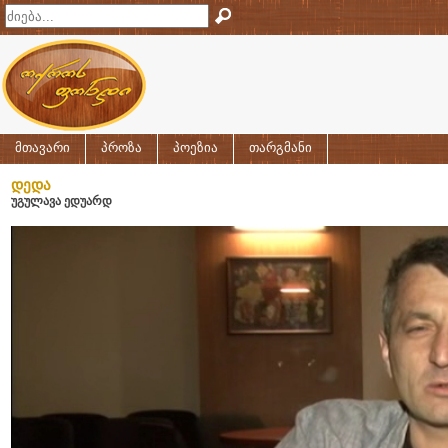
მთავარი
პროზა
პოეზია
თარგმანი
დედა
უგულავა ედუარდ