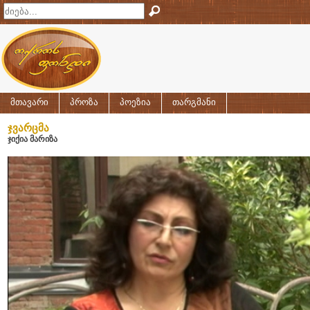
მთავარი
პროზა
პოეზია
თარგმანი
ჯვარცმა
ჯიქია მარიზა