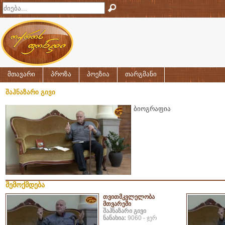
მთავარი
პროზა
პოეზია
თარგმანი
შაჰნაზარი გივი
ბიოგრაფია
შემოქმდება
თვითმკვლელობა
მთვარეში
შაჰნაზარი გივი
ნანახია:
9060 - ჯერ