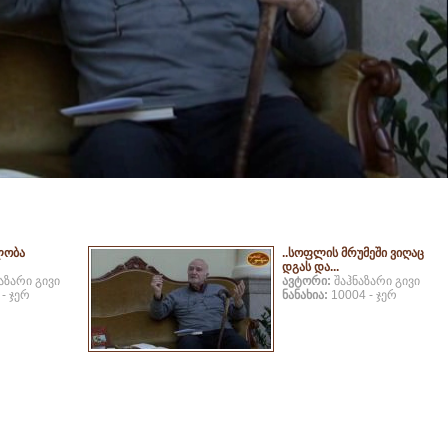
0:00 | 1:29
ლობა
..სოფლის მრუმეში ვიღაც
დგას და...
აზარი გივი
ავტორი:
შაჰნაზარი გივი
- ჯერ
ნანახია:
10004 - ჯერ