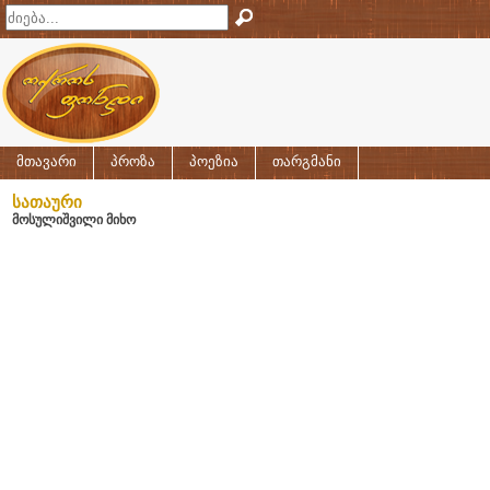
მთავარი
პროზა
პოეზია
თარგმანი
სათაური
მოსულიშვილი მიხო