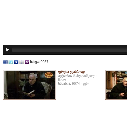
ნახვა:
9057
ფრენა უკასროდ
ავტორი:
მოსულიშვილი
მიხო
ნანახია:
9074 - ჯერ