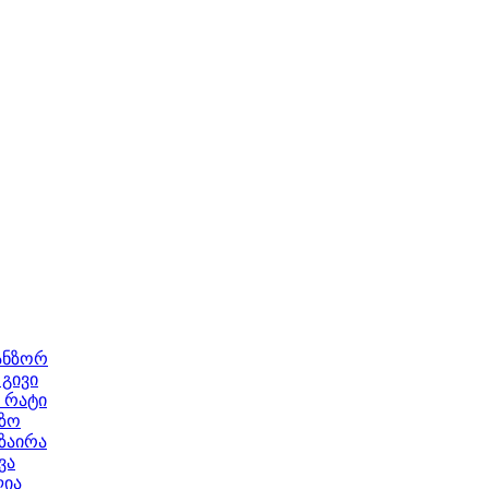
ანზორ
გივი
 რატი
ეზო
ზაირა
ვა
ლია