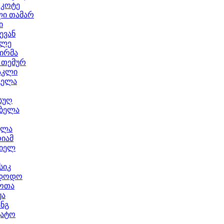
 კოტე
ლი თამარ
ი
ევან
კლე
ირმა
 თემურ
აკლი
გელა
ნსუღ
 ბელა
ელა
იამ
რიელ
სიკ
 დოდო
ოთა
ჟა
ანგ
კატო