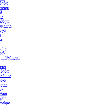
ნინო
იორგი
მ
ლა
უმბერ
აყვალა
ელა
უ
ა
ორჟ
მარ
კო (მურღვა
თერ
 ნინო
მარინა
ოთა
უდან
ნო
ორგი
ემზარ
იორგი