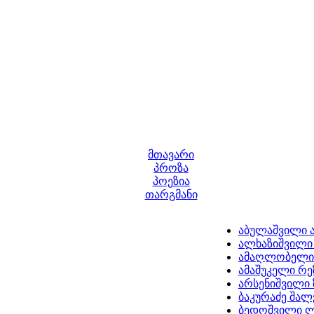
მთავარი
პროზა
პოეზია
თარგმანი
აბულაშვილი 
ალხაზიშვილი 
ამაღლობელი
ამაშუკელი რ
არსენიშვილი 
ბაკურაძე შალ
ბედოშვილი 