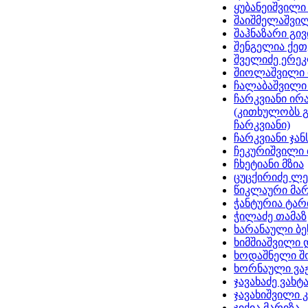
ყუბანეიშვილი
შაიშმელაშვი
შაჰნაზარი გივ
შენგელია ქეთ
შველიძე ერე
შიოლაშვილი 
ჩალაბაშვილი
ჩარკვიანი ირ
(კითხულობს 
ჩარკვიანი)
ჩარკვიანი ჯა
ჩეკურიშვილი
ჩხეტიანი მზია
ცუცქირიძე ლ
წიკლაური მარ
ჭანტურია ტა
ჭილაძე თამაზ
ხარანაული ბე
ხიმშიაშვილი
ხოდაშნელი შ
ხორნაული ვა
ჯავახაძე ვახტ
ჯავახიშვილი 
ჯიქია მარიზა