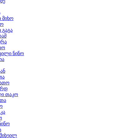
ძე
ტ
 მიხო
სო
 გაგა
რამ
ურა
თო
ილი ნინო
ია
ჯან
თა
დათო
არდ
ი თაკო
ოთა
ო
ეკა
ო
ნინო
ა
 მიხეილ