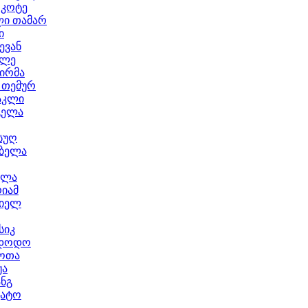
 კოტე
ლი თამარ
ი
ევან
კლე
ირმა
 თემურ
აკლი
გელა
ნსუღ
 ბელა
ელა
იამ
რიელ
სიკ
 დოდო
ოთა
ჟა
ანგ
კატო