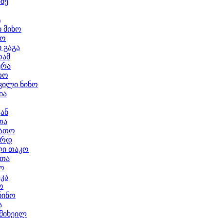
ძე
ტ
 მიხო
სო
 გაგა
რამ
ურა
თო
ილი ნინო
ია
ჯან
თა
დათო
არდ
ი თაკო
ოთა
ო
ეკა
ო
ნინო
ა
 მიხეილ