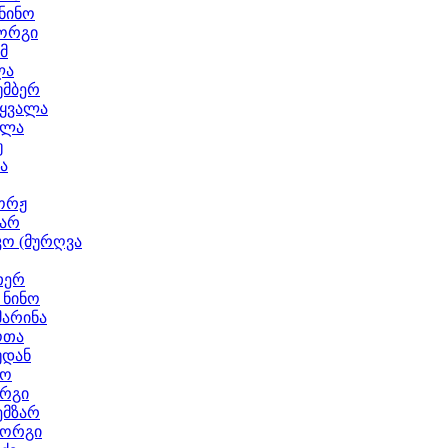
ნინო
იორგი
მ
ლა
უმბერ
აყვალა
ელა
უ
ა
ორჟ
მარ
კო (მურღვა
თერ
 ნინო
მარინა
ოთა
უდან
ნო
ორგი
ემზარ
იორგი