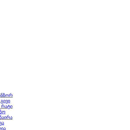
ანზორ
გივი
 რატი
ეზო
ზაირა
ვა
ლია