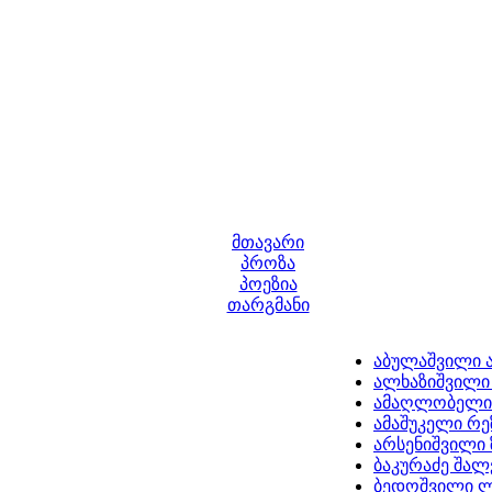
მთავარი
პროზა
პოეზია
თარგმანი
აბულაშვილი 
ალხაზიშვილი 
ამაღლობელი
ამაშუკელი რ
არსენიშვილი 
ბაკურაძე შალ
ბედოშვილი 