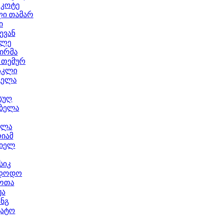
 კოტე
ლი თამარ
ი
ევან
კლე
ირმა
 თემურ
აკლი
გელა
ნსუღ
 ბელა
ელა
იამ
რიელ
სიკ
 დოდო
ოთა
ჟა
ანგ
კატო