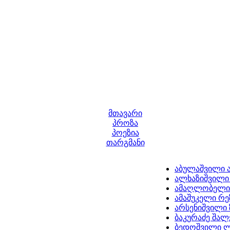
მთავარი
პროზა
პოეზია
თარგმანი
აბულაშვილი 
ალხაზიშვილი 
ამაღლობელი
ამაშუკელი რ
არსენიშვილი 
ბაკურაძე შალ
ბედოშვილი 