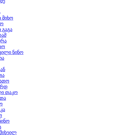
ძე
ტ
 მიხო
სო
 გაგა
რამ
ურა
თო
ილი ნინო
ია
ჯან
თა
დათო
არდ
ი თაკო
ოთა
ო
ეკა
ო
ნინო
ა
 მიხეილ