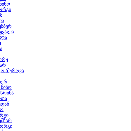
ნინო
იორგი
მ
ლა
უმბერ
აყვალა
ელა
უ
ა
ორჟ
მარ
კო (მურღვა
თერ
 ნინო
მარინა
ოთა
უდან
ნო
ორგი
ემზარ
იორგი