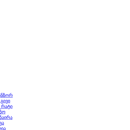
ანზორ
გივი
 რატი
ეზო
ზაირა
ვა
ლია